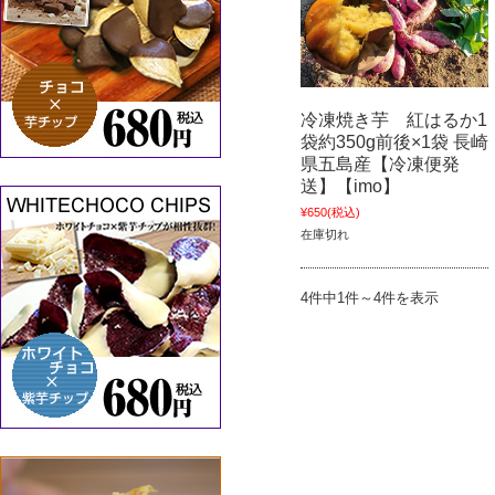
冷凍焼き芋 紅はるか1
袋約350g前後×1袋 長崎
県五島産【冷凍便発
送】【imo】
¥650
(税込)
在庫切れ
4件中1件～4件を表示