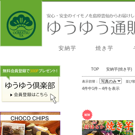
安納芋
焼き芋
芋専門店
TOP
安納芋(焼き芋)
芋専門店
表示切替：
並び
4件中1件～4件を表示