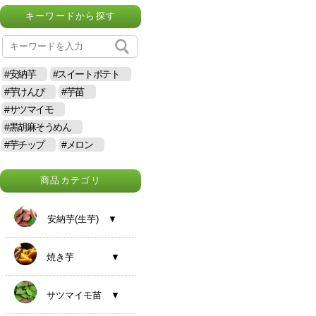
キーワードから探す
#安納芋
#スイートポテト
#芋けんぴ
#芋苗
#サツマイモ
#黒胡麻そうめん
#芋チップ
#メロン
商品カテゴリ
安納芋(生芋) ▼
焼き芋 ▼
サツマイモ苗 ▼