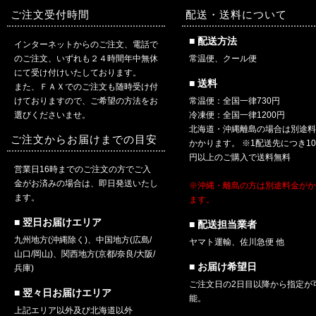
ご注文受付時間
配送・送料について
■ 配送方法
インターネットからのご注文、電話で
のご注文、いずれも２４時間年中無休
常温便、クール便
にて受け付けいたしております。
■ 送料
また、ＦＡＸでのご注文も随時受け付
けておりますので、ご希望の方法をお
常温便：全国一律730円
選びくださいませ。
冷凍便：全国一律1200円
北海道・沖縄離島の場合は別途
ご注文からお届けまでの目安
かかります。 ※1配送先につき10,
円以上のご購入で送料無料
営業日16時までのご注文の方でご入
金がお済みの場合は、即日発送いたし
※沖縄・離島の方は別途料金が
ます。
ます。
■ 翌日お届けエリア
■ 配送担当業者
九州地方(沖縄除く)、中国地方(広島/
ヤマト運輸、佐川急便 他
山口/岡山)、関西地方(京都/奈良/大阪/
■ お届け希望日
兵庫)
ご注文日の2日目以降から指定が
■ 翌々日お届けエリア
能。
上記エリア以外及び北海道以外