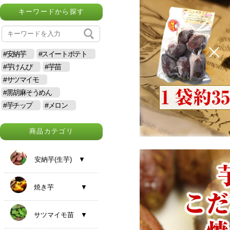
キーワードから探す
#安納芋
#スイートポテト
#芋けんぴ
#芋苗
#サツマイモ
#黒胡麻そうめん
#芋チップ
#メロン
商品カテゴリ
安納芋(生芋) ▼
焼き芋 ▼
サツマイモ苗 ▼