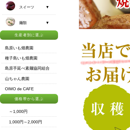
スイーツ ▼
麺類 ▼
生産者別に選ぶ
島原いも畑農園
種子島いも畑農園
島原手延べ素麺協同組合
山ちゃん農園
OIMO de CAFE
価格帯から選ぶ
～1,000円
1,000円～2,000円